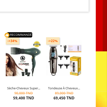
RECOMMANDÉ
thumb_up
->34%
->22%
Propriété : moteur 100% en
Propriété : Temps de
d
cuivre
charge: 2.5h
Garantie : 1 an
Couleur : Noir
Modèle : SK-2226
Contient : Affichage LED
Sèche-Cheveux Super...
Tondeuse À Cheveux...
10
articles restants
10
articles restants
90,000 TND
89,000 TND
59,400 TND
69,450 TND