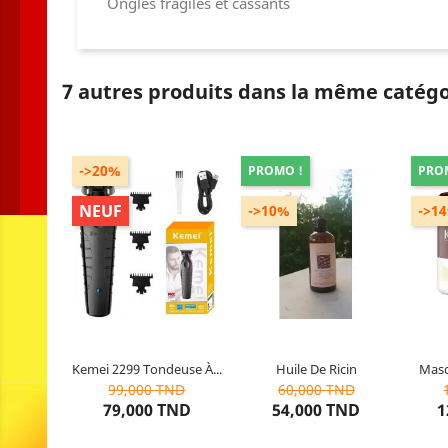
Ongles fragiles et cassants
7 autres produits dans la même catégo
->20%
PROMO !
PRO
NEUF
->10%
->1
Contenu de l’emballage : 3 x
Type 
peignes limites (1MM
/2MM/3MM ) 1 x tondeuse 1
C
x brosse 1 x câble de charge
Utilisa
Couleur : Noir
Modèle : KM-2299
Kemei 2299 Tondeuse À...
Huile De Ricin
Masq
Dernier
article restant
10
articles restants
1
99,000 TND
60,000 TND
79,000 TND
54,000 TND
1