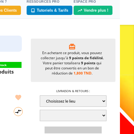
ON ?
RESSOURCES PRO
ESPACE PRO
s Clients
Tutoriels & Tarifs
Vendre plus !
card_giftcard
En achetant ce produit, vous pouvez
collecter jusqu'à
9
points de fidélité
.
Votre panier totalisera
9
points
qui
stock
peut être convertis en un bon de
oduits
réduction de
1,800 TND
.
LIVRAISON & RETOURS :

