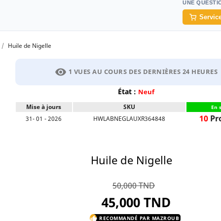
UNE QUESTI
Service
Huile de Nigelle
visibility
1 VUES AU COURS DES DERNIÈRES 24 HEURES
État :
Neuf
Mise à jours
SKU
En 
10
Pr
31- 01 - 2026
HWLABNEGLAUXR364848
Huile de Nigelle
50,000 TND
45,000 TND
RECOMMANDÉ PAR MAZROUB
thumb_up