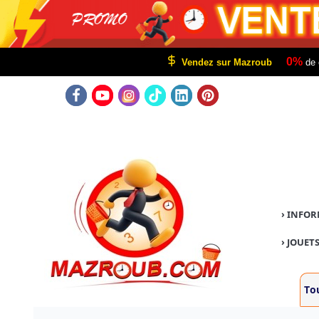
0%
Vendez sur Mazroub
de 
›
INFOR
›
JOUETS