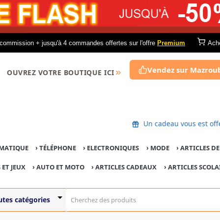
commission + jusqu'à 4 commandes offertes sur l'offre
Premium
Ach
Vendez sur Mazrou
OUVREZ VOTRE BOUTIQUE ICI
Un cadeau vous 
MATIQUE
›
TÉLÉPHONE
›
ELECTRONIQUES
›
MODE
›
ARTICLES D
 ET JEUX
›
AUTO ET MOTO
› ARTICLES CADEAUX
›
ARTICLES SCOLA