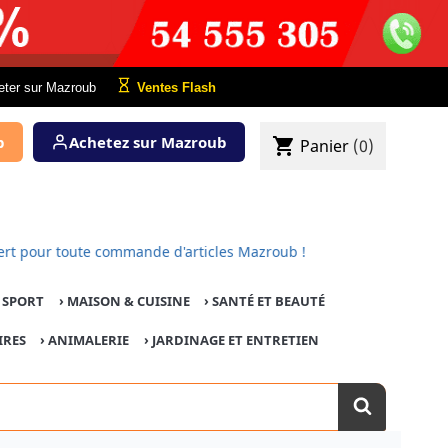
eter sur Mazroub
Ventes Flash
b
Achetez sur Mazroub
shopping_cart
Panier
(0)
est offert pour toute commande d'articles Mazroub !
E SPORT
›
MAISON & CUISINE
›
SANTÉ ET BEAUTÉ
IRES
›
ANIMALERIE
›
JARDINAGE ET ENTRETIEN