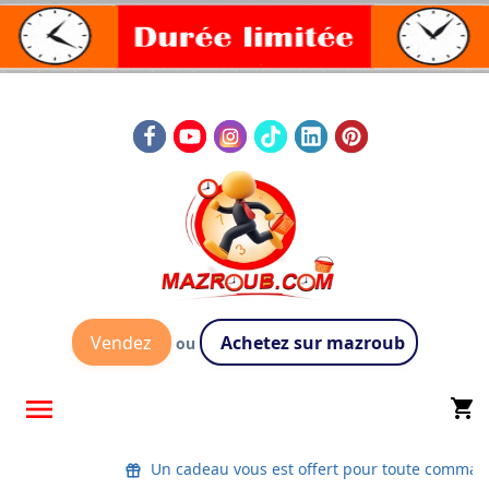
Vendez
Achetez sur mazroub
ou

shopping_cart
Un cadeau vous est offert pour toute comm