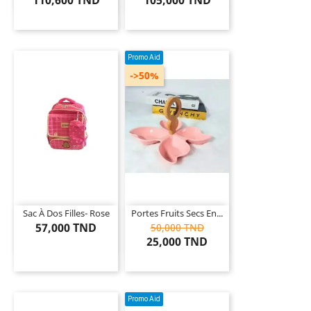
Promo Aid
->50%
Sac À Dos Filles- Rose
Portes Fruits Secs En...
57,000 TND
50,000 TND
25,000 TND
Promo Aid