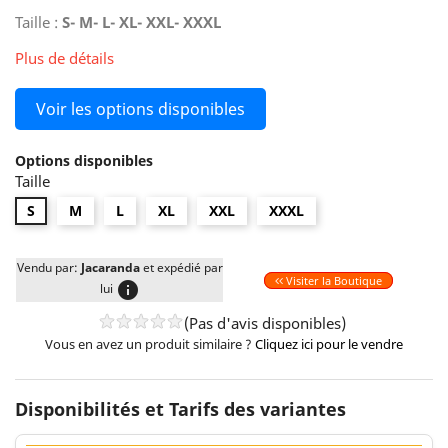
Taille :
S- M- L- XL- XXL- XXXL
Plus de détails
Voir les options disponibles
Options disponibles
Taille
S
M
L
XL
XXL
XXXL
Vendu par:
Jacaranda
et expédié par
Visiter la Boutique
info
lui
(Pas d'avis disponibles)
Vous en avez un produit similaire ?
Cliquez ici pour le vendre
Disponibilités et Tarifs des variantes