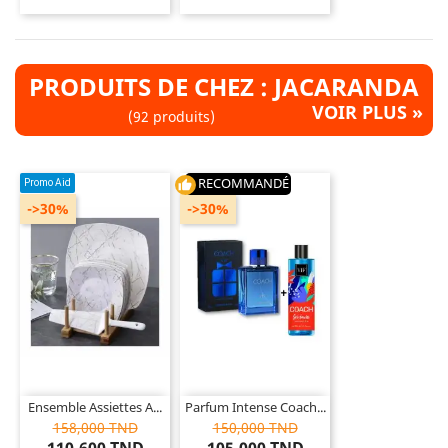
PRODUITS DE CHEZ : JACARANDA
VOIR PLUS »
(92 produits)
RECOMMANDÉ
Promo Aid
thumb_up
->30%
->30%
Ensemble Assiettes A...
Parfum Intense Coach...
158,000 TND
150,000 TND
110,600 TND
105,000 TND