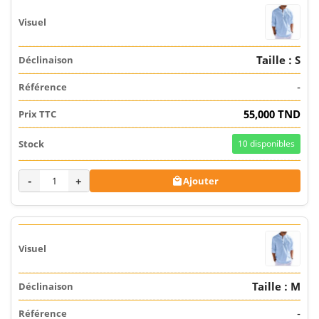
Taille : S
-
55,000 TND
10
disponibles
-
+
Ajouter

Taille : M
-