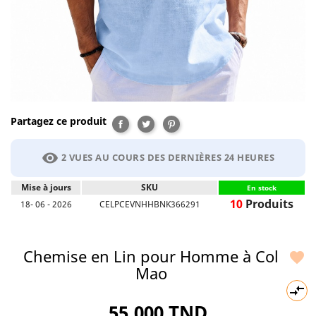
Partagez ce produit
Partager
Tweet
Pinterest
visibility
2 VUES AU COURS DES DERNIÈRES 24 HEURES
Mise à jours
SKU
En stock
10
Produits
18- 06 - 2026
CELPCEVNHHBNK366291
Chemise en Lin pour Homme à Col

Mao

55,000 TND