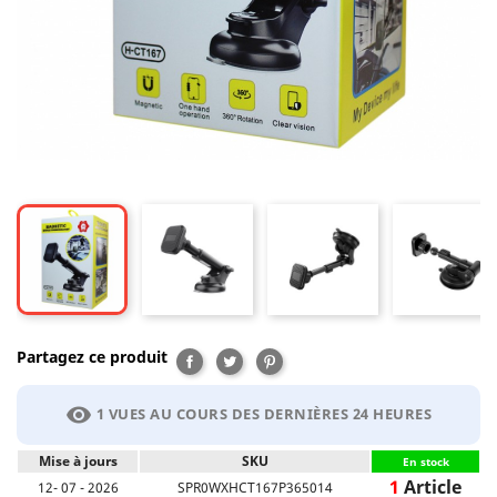
Partagez ce produit
Partager
Tweet
Pinterest
visibility
1 VUES AU COURS DES DERNIÈRES 24 HEURES
Mise à jours
SKU
En stock
1
Article
12- 07 - 2026
SPR0WXHCT167P365014