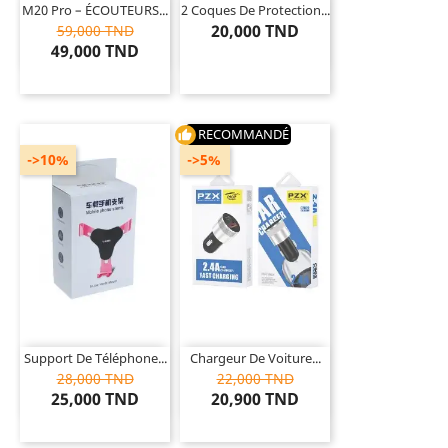
M20 Pro – ÉCOUTEURS...
2 Coques De Protection...
20,000 TND
59,000 TND
49,000 TND
RECOMMANDÉ
thumb_up
->10%
->5%
Support De Téléphone...
Chargeur De Voiture...
28,000 TND
22,000 TND
25,000 TND
20,900 TND