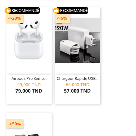
RECOMMANDÉ
RECOMMANDÉ
thumb_up
thumb_up
->20%
->5%
Airpods Pro 3ème...
Chargeur Rapide USB...
99,000 TND
60,000 TND
79,000 TND
57,000 TND
->50%