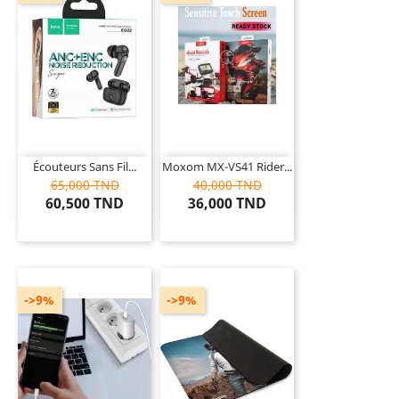
Écouteurs Sans Fil...
Moxom MX-VS41 Rider...
65,000 TND
40,000 TND
60,500 TND
36,000 TND
->9%
->9%