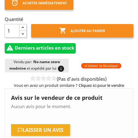
access_alarm
ACHETER IMMÉDIATEMENT
Quantité

AJOUTER AU PANIER

Derniers articles en stock
Vendu par:
No name store
Visiter la Boutique
info
mednine
et expédié par lui
(Pas d'avis disponibles)
Vous en avez un produit similaire ?
Cliquez ici pour le vendre
Avis sur le vendeur de ce produit
Aucun avis pour le moment.
LAISSER UN AVIS