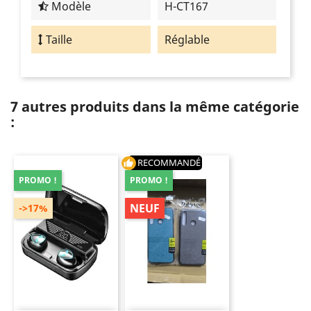
Modèle
H-CT167
Taille
Réglable
7 autres produits dans la même catégorie
:
RECOMMANDÉ
thumb_up
PROMO !
PROMO !
NEUF
->17%