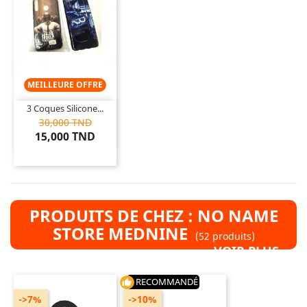
MEILLEURE OFFRE
3 Coques Silicone...
30,000 TND
15,000 TND
PRODUITS DE CHEZ : NO NAME
STORE MEDNINE
(52 produits)
VOIR PLUS »
RECOMMANDÉ
thumb_up
->7%
->10%