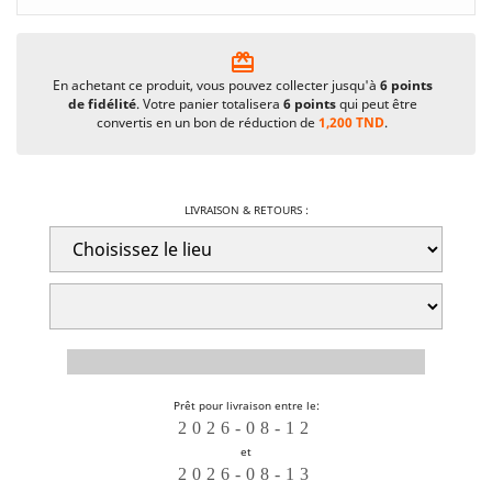
card_giftcard
En achetant ce produit, vous pouvez collecter jusqu'à
6
points
de fidélité
. Votre panier totalisera
6
points
qui peut être
convertis en un bon de réduction de
1,200 TND
.
LIVRAISON & RETOURS :
Prêt pour livraison entre le:
et