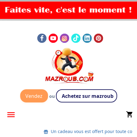
Vendez
Achetez sur mazroub
ou

shopping_cart
Un cadeau vous est offert pour toute co