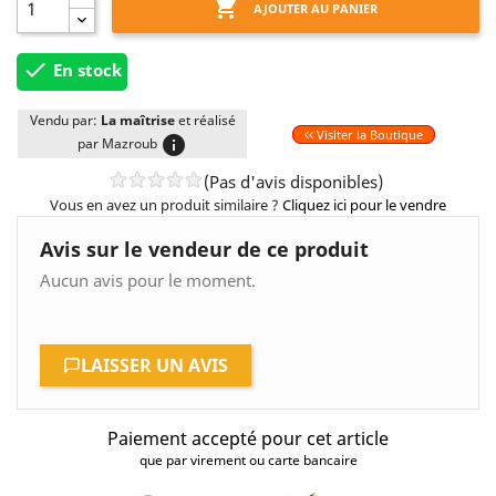

AJOUTER AU PANIER

En stock
Vendu par:
La maîtrise
et réalisé
Visiter la Boutique
info
par Mazroub
(Pas d'avis disponibles)
Vous en avez un produit similaire ?
Cliquez ici pour le vendre
Avis sur le vendeur de ce produit
Aucun avis pour le moment.
LAISSER UN AVIS
Paiement accepté pour cet article
que par virement ou carte bancaire