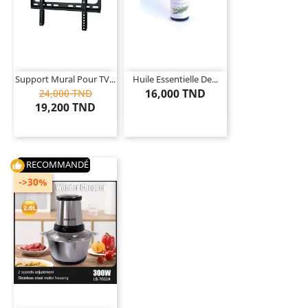
Support Mural Pour TV...
Huile Essentielle De...
16,000 TND
24,000 TND
19,200 TND
RECOMMANDÉ
thumb_up
->30%