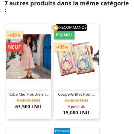
7 autres produits dans la même catégorie
:
RECOMMANDÉ
thumb_up
->25%
PROMO !
NEUF
->35%
Robe Midi Poudré En...
Coupe-Griffes Pour...
90,000 TND
23,000 TND
67,500 TND
A partir de
15,000 TND
Promo Aid