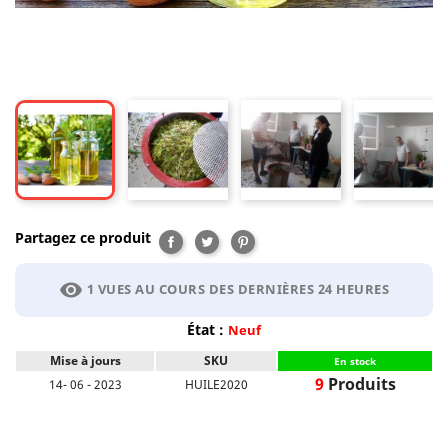
Partagez ce produit
Partager
Tweet
Pinterest
visibility
1 VUES AU COURS DES DERNIÈRES 24 HEURES
État :
Neuf
Mise à jours
SKU
En stock
9
Produits
14- 06 - 2023
HUILE2020