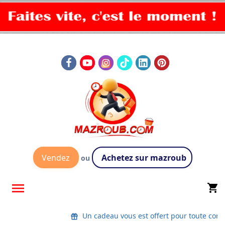
Vendez
Achetez sur mazroub
ou

shopping_cart
Un cadeau vous est offert pour toute co