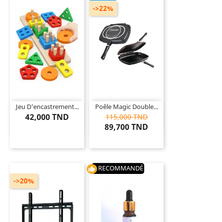
->22%
Jeu D'encastrement...
Poêle Magic Double...
42,000 TND
115,000 TND
89,700 TND
RECOMMANDÉ
thumb_up
->20%