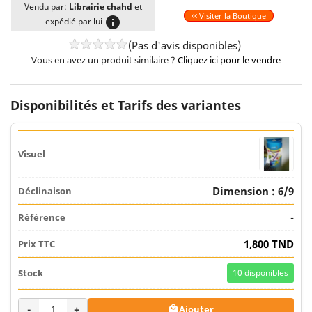
Vendu par:
Librairie chahd
et
Visiter la Boutique
info
expédié par lui
(Pas d'avis disponibles)
Vous en avez un produit similaire ?
Cliquez ici pour le vendre
Disponibilités et Tarifs des variantes
Dimension : 6/9
-
1,800 TND
10
disponibles
-
+
Ajouter
