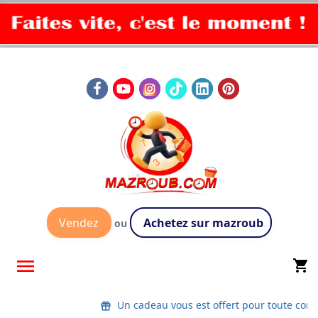
Vendez
Achetez sur mazroub
ou

shopping_cart
Un cadeau vous est offert pour toute co