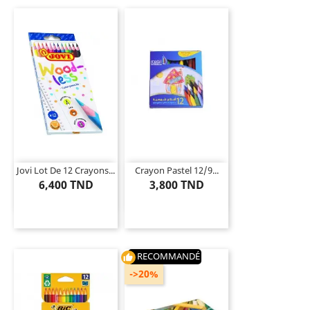
Jovi Lot De 12 Crayons...
Crayon Pastel 12/9...
6,400 TND
3,800 TND
RECOMMANDÉ
thumb_up
->20%