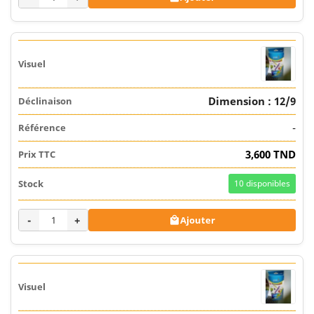
Dimension : 12/9
-
3,600 TND
10
disponibles
-
+
Ajouter
