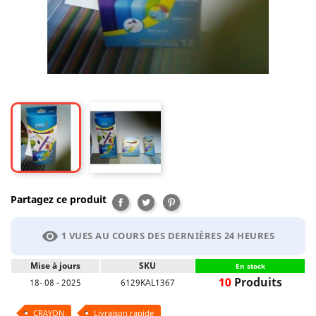
Partagez ce produit
Partager
Tweet
Pinterest
visibility
1 VUES AU COURS DES DERNIÈRES 24 HEURES
Mise à jours
SKU
En stock
10
Produits
18- 08 - 2025
6129KAL1367
CRAYON
Livraison rapide