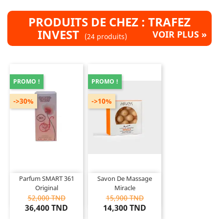
PRODUITS DE CHEZ : TRAFEZ
INVEST
VOIR PLUS »
(24 produits)
PROMO !
PROMO !
->30%
->10%
Parfum SMART 361
Savon De Massage
Original
Miracle
52,000 TND
15,900 TND
36,400 TND
14,300 TND