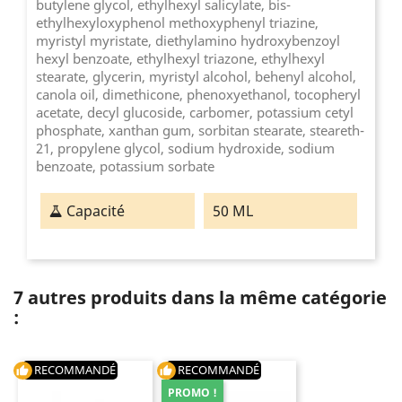
butylene glycol, ethylhexyl salicylate, bis-
ethylhexyloxyphenol methoxyphenyl triazine,
myristyl myristate, diethylamino hydroxybenzoyl
hexyl benzoate, ethylhexyl triazone, ethylhexyl
stearate, glycerin, myristyl alcohol, behenyl alcohol,
canola oil, dimethicone, phenoxyethanol, tocopheryl
acetate, decyl glucoside, carbomer, potassium cetyl
phosphate, xanthan gum, sorbitan stearate, steareth-
21, propylene glycol, sodium hydroxide, sodium
benzoate, potassium sorbate
Capacité
50 ML
7 autres produits dans la même catégorie
:
RECOMMANDÉ
RECOMMANDÉ
thumb_up
thumb_up
PROMO !