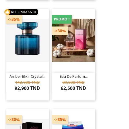
RECOMMANDÉ
thumb_up
->35%
PROMO !
->30%
Amber Elixir Crystal...
Eau De Parfum...
142,900 TND
89,000 TND
92,900 TND
62,500 TND
->30%
->35%