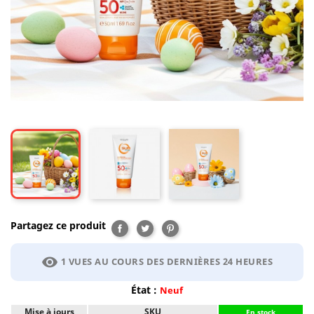
Partagez ce produit
Partager
Tweet
Pinterest
visibility
1 VUES AU COURS DES DERNIÈRES 24 HEURES
État :
Neuf
Mise à jours
SKU
En stock