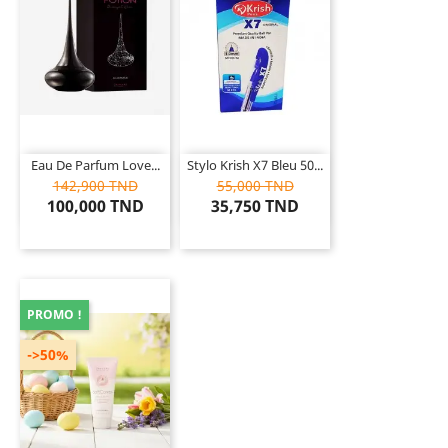
Eau De Parfum Love...
Stylo Krish X7 Bleu 50...
142,900 TND
55,000 TND
100,000 TND
35,750 TND
PROMO !
->50%