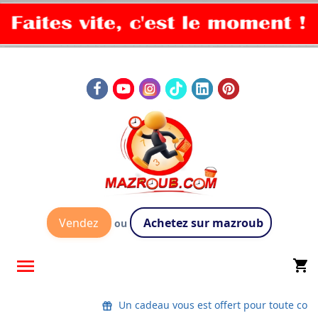
Vendez
Achetez sur mazroub
ou

shopping_cart
Un cadeau vous est offert pour toute co