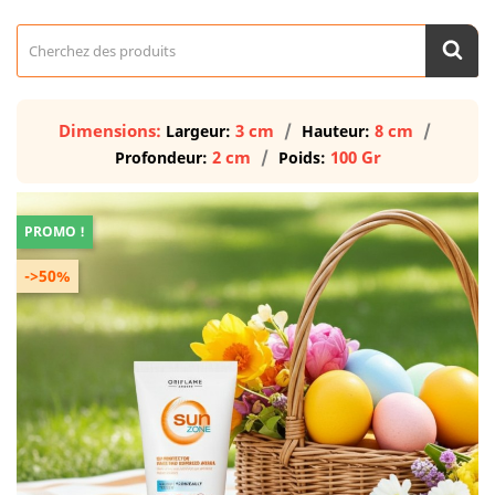
Dimensions:
3 cm
8 cm
Largeur:
Hauteur:
2 cm
100 Gr
Profondeur:
Poids:
PROMO !
->50%