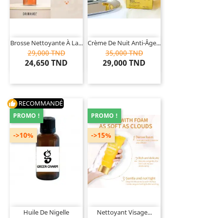
Brosse Nettoyante À La...
Crème De Nuit Anti-Âge...
29,000 TND
35,000 TND
24,650 TND
29,000 TND
RECOMMANDÉ
thumb_up
PROMO !
PROMO !
->10%
->15%
Huile De Nigelle
Nettoyant Visage...