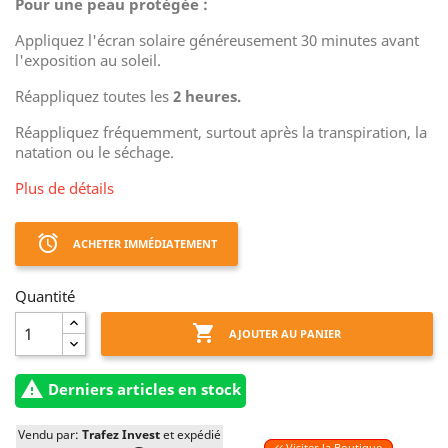
Pour une peau protégée :
Appliquez l'écran solaire généreusement 30 minutes avant
l'exposition au soleil.
Réappliquez toutes les
2 heures.
Réappliquez fréquemment, surtout après la transpiration, la
natation ou le séchage.
Plus de détails
access_alarm
ACHETER IMMÉDIATEMENT
Quantité

AJOUTER AU PANIER

Derniers articles en stock
Vendu par:
Trafez Invest
et expédié
Visiter la Boutique