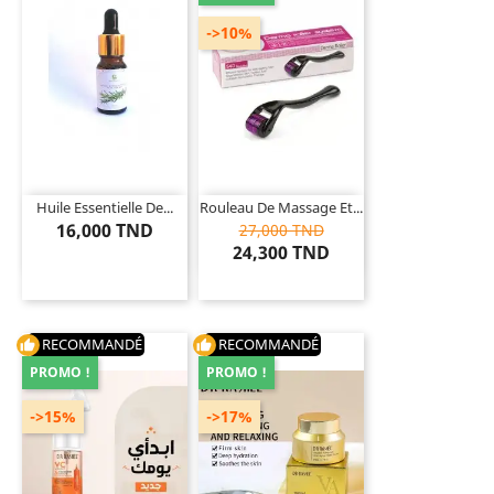
->10%
Huile Essentielle De...
Rouleau De Massage Et...
16,000 TND
27,000 TND
24,300 TND
RECOMMANDÉ
RECOMMANDÉ
thumb_up
thumb_up
PROMO !
PROMO !
->15%
->17%