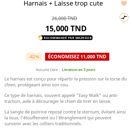
Harnais + Laisse trop cute


26,000 TND
15,000 TND
RECOMMANDÉ PAR MAZROUB
thumb_up
-42%
ÉCONOMISEZ 11,000 TND
Aucune taxe :
Livraison en 3 jours
Le harnais est conçu pour répartir la pression sur le torse du
chien, protégeant ainsi son cou.
Ce type de harnais, souvent appelé "Easy Walk" ou anti-
traction, aide à décourager le chien de tirer en laisse.
La sangle de poitrine repose contre le sternum, évitant ainsi
la toux, l'étouffement ou l'étranglement qui peuvent
survenir avec les colliers traditionnels.