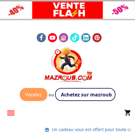
Vendez
Achetez sur mazroub
ou

shopping_cart
Un cadeau vous est offert pour toute co