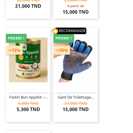
21,000 TND
A partir de
15,000 TND
RECOMMANDÉ
thumb_up
PROMO !
PROMO !
->12%
->35%
Festin Bon Appétit –...
Gant De Toilettage...
6,000 TND
23,000 TND
5,300 TND
15,000 TND