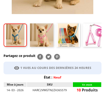
Partagez ce produit
Partager
Tweet
Pinterest
visibility
1 VUES AU COURS DES DERNIÈRES 24 HEURES
État :
Neuf
Mise à jours
SKU
En stock
10
Produits
14- 03 - 2026
HARC2VWGTN2ZA365579