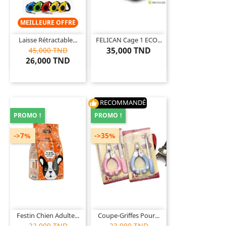
MEILLEURE OFFRE
Laisse Rétractable...
FELICAN Cage 1 ECO...
35,000 TND
45,000 TND
26,000 TND
RECOMMANDÉ
thumb_up
PROMO !
PROMO !
->7%
->35%
Festin Chien Adulte...
Coupe-Griffes Pour...
22,000 TND
23,000 TND