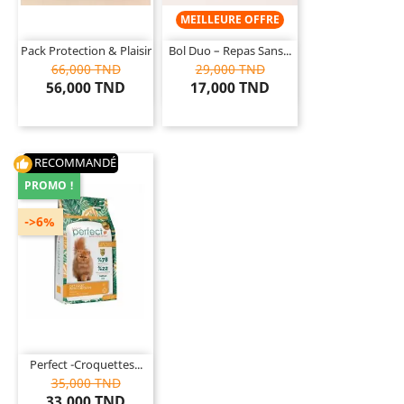
MEILLEURE OFFRE
Pack Protection & Plaisir
Bol Duo – Repas Sans...
66,000 TND
29,000 TND
56,000 TND
17,000 TND
RECOMMANDÉ
thumb_up
PROMO !
->6%
Perfect -Croquettes...
35,000 TND
33,000 TND