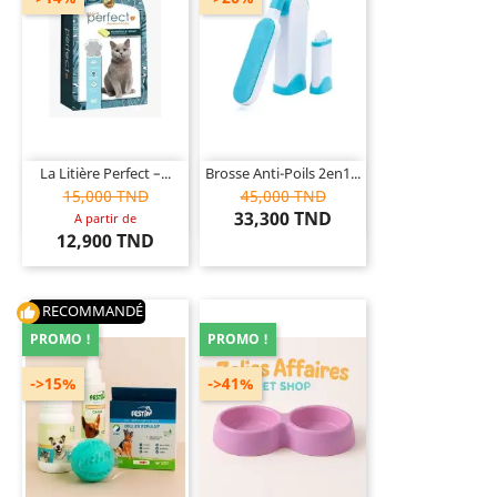
La Litière Perfect –...
Brosse Anti-Poils 2en1...
15,000 TND
45,000 TND
33,300 TND
A partir de
12,900 TND
RECOMMANDÉ
thumb_up
PROMO !
PROMO !
->15%
->41%