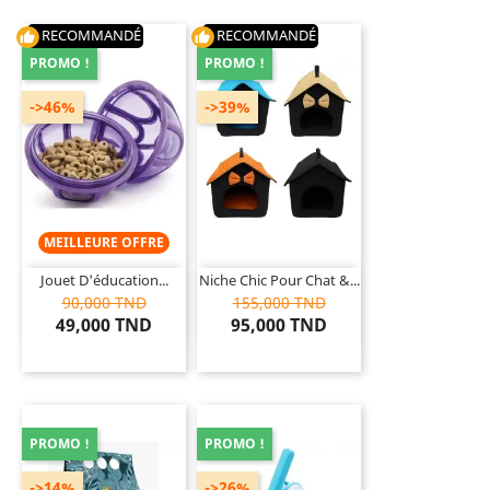
RECOMMANDÉ
RECOMMANDÉ
thumb_up
thumb_up
PROMO !
PROMO !
->46%
->39%
MEILLEURE OFFRE
Jouet D'éducation...
Niche Chic Pour Chat &...
90,000 TND
155,000 TND
49,000 TND
95,000 TND
PROMO !
PROMO !
->14%
->26%