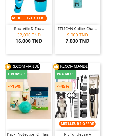
MEILLEURE OFFRE
Bouteille D’Eau...
FELICAN Collier Chat...
32,000 TND
9,000 TND
16,000 TND
7,000 TND
RECOMMANDÉ
RECOMMANDÉ
thumb_up
thumb_up
PROMO !
PROMO !
->15%
->45%
MEILLEURE OFFRE
Pack Protection & Plaisir
Kit Tondeuse À