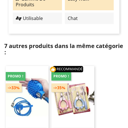
Produits
Utilisable
Chat
7 autres produits dans la même catégorie
:
RECOMMANDÉ
thumb_up
PROMO !
PROMO !
->33%
->35%