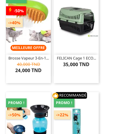
-50%
->40%
MEILLEURE OFFRE
Brosse Vapeur 3-En-1...
FELICAN Cage 1 ECO...
35,000 TND
40,000 TND
24,000 TND
RECOMMANDÉ
thumb_up
PROMO !
PROMO !
->50%
->22%