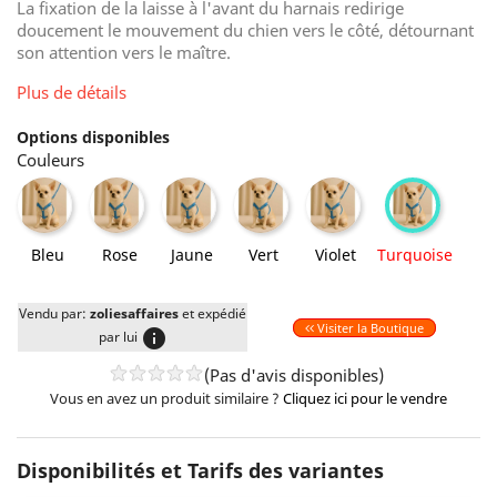
La fixation de la laisse à l'avant du harnais redirige
doucement le mouvement du chien vers le côté, détournant
son attention vers le maître.
Plus de détails
Options disponibles
Couleurs
Bleu
Rose
Jaune
Vert
Violet
Turquoise
Bleu
Rose
Jaune
Vert
Violet
Turquoise
Vendu par:
zoliesaffaires
et expédié
Visiter la Boutique
info
par lui
(Pas d'avis disponibles)
Vous en avez un produit similaire ?
Cliquez ici pour le vendre
Disponibilités et Tarifs des variantes