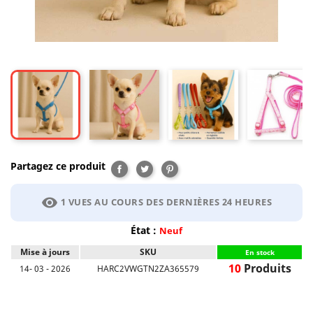
Partagez ce produit
Partager
Tweet
Pinterest
visibility
1 VUES AU COURS DES DERNIÈRES 24 HEURES
État :
Neuf
Mise à jours
SKU
En stock
10
Produits
14- 03 - 2026
HARC2VWGTN2ZA365579