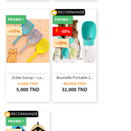
RECOMMANDÉ
thumb_up
PROMO !
PROMO !
->17%
-30%
->20%
Zolies Scoop – La...
Bouteille Portable 2...
6,000 TND
40,000 TND
5,000 TND
32,000 TND
RECOMMANDÉ
thumb_up
PROMO !