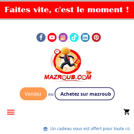
Vendez
Achetez sur mazroub
ou

shopping_cart
Un cadeau vous est offert pour toute co