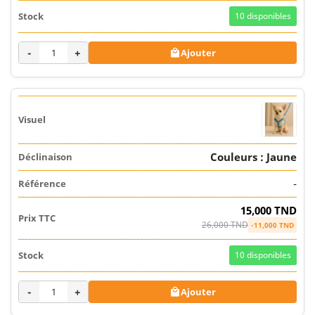
10
disponibles
-
+
Ajouter

Couleurs : Jaune
-
15,000 TND
26,000 TND
-11,000 TND
10
disponibles
-
+
Ajouter
