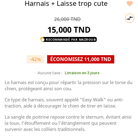
Harnais + Laisse trop cute


26,000 TND
15,000 TND
RECOMMANDÉ PAR MAZROUB
thumb_up
-42%
ÉCONOMISEZ 11,000 TND
Aucune taxe :
Livraison en 3 jours
Le harnais est conçu pour répartir la pression sur le torse du
chien, protégeant ainsi son cou.
Ce type de harnais, souvent appelé "Easy Walk" ou anti-
traction, aide à décourager le chien de tirer en laisse.
La sangle de poitrine repose contre le sternum, évitant ainsi
la toux, l'étouffement ou l'étranglement qui peuvent
survenir avec les colliers traditionnels.