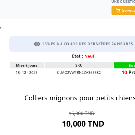
UNE QUESTI
Service
s
visibility
1 VUES AU COURS DES DERNIÈRES 24 HEURES
État :
Neuf
Mise à jours
SKU
En 
10
Pr
18- 12 - 2025
CLMO2VWTRN2ZA365582
Colliers mignons pour petits chien
15,000 TND
10,000 TND