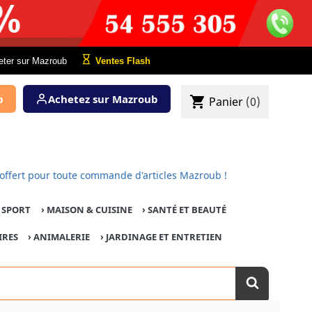
eter sur Mazroub
Ventes Flash
b
Achetez sur Mazroub
shopping_cart
Panier
(0)
 est offert pour toute commande d'articles Mazroub !
E SPORT
›
MAISON & CUISINE
›
SANTÉ ET BEAUTÉ
IRES
›
ANIMALERIE
›
JARDINAGE ET ENTRETIEN