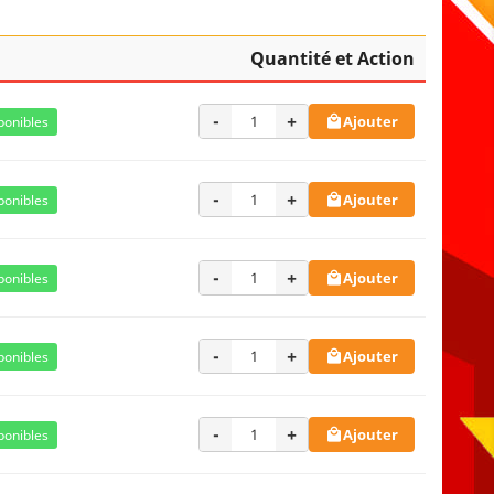
Quantité et Action
-
+
Ajouter
ponibles

-
+
Ajouter
ponibles

-
+
Ajouter
ponibles

-
+
Ajouter
ponibles

-
+
Ajouter
ponibles
