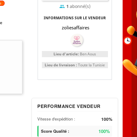
e
1
abonné(s)
group
INFORMATIONS SUR LE VENDEUR
re
zoliesaffaires
Lieu d'article:
Ben Aous
Lieu de livraison :
Toute la Tunisie
PERFORMANCE VENDEUR
Vitesse d'expédition :
100%
100%
Score Qualité :