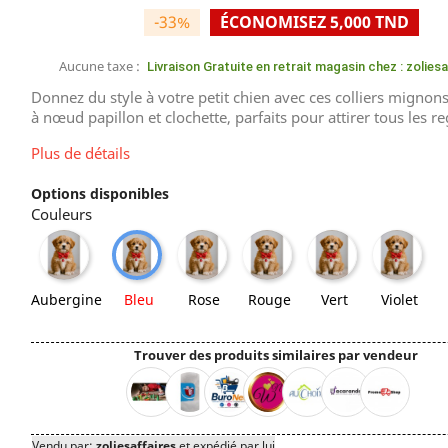
-33%
ÉCONOMISEZ 5,000 TND
Aucune taxe :
Livraison Gratuite en retrait magasin chez : zolies
Donnez du style à votre petit chien avec ces colliers mignons
à nœud papillon et clochette, parfaits pour attirer tous les re
Plus de détails
Options disponibles
Couleurs
Aubergine
Rose
Rouge
Vert
Violet
Bleu
Aubergine
Bleu
Rose
Rouge
Vert
Violet
Trouver des produits similaires par vendeur
Vendu par:
zoliesaffaires
et expédié par lui