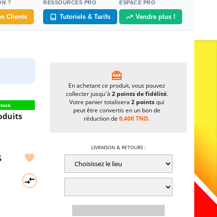
ON ?
RESSOURCES PRO
ESPACE PRO
s Clients
Tutoriels & Tarifs
Vendre plus !
card_giftcard
En achetant ce produit, vous pouvez
collecter jusqu'à
2
points de fidélité
.
Votre panier totalisera
2
points
qui
stock
peut être convertis en un bon de
oduits
réduction de
0,400 TND
.
LIVRAISON & RETOURS :
s

