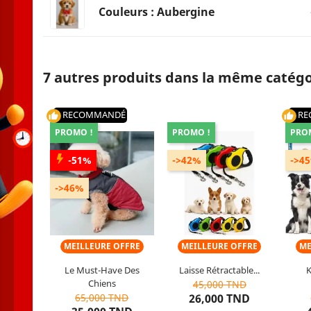
Couleurs : Aubergine
7 autres produits dans la même catégo
RECOMMANDÉ
RE
thumb_up
thumb_up
PROMO !
PROMO !
PRO
-51%
->42%
->4
Gamme de produits : Laisse
Propr
rétractable
->46%
Taille : 5m
Typ
Utilisable : chien
Ton
Conti
MEILLEURE OFFRE
MEILLEURE OFFRE
ME
Le Must-Have Des
Laisse Rétractable...
K
+3
10
articles restants
10
articles restants
Chiens
45,000 TND
Noir
Blanc
Beige
Gris
Rose
Bleu
Rouge
Jaune
Vert
65,000 TND
26,000 TND