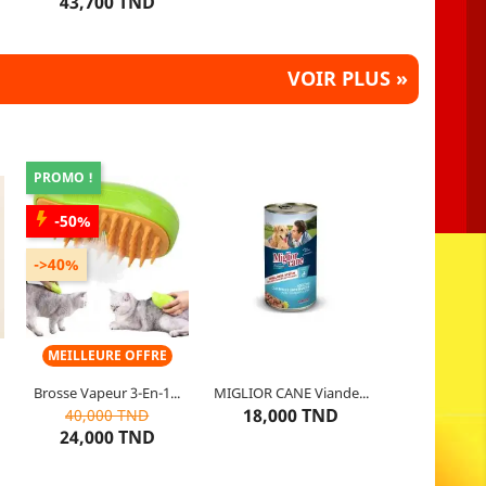
léopard
militaire
43,700 TND
VOIR PLUS »
PROMO !
-50%
r
Couleur : Vert
Gamme de produits : Viande
Contient : réservoir d’eau
Blanche
->40%
facile à remplir
Capacité : 1.250 KG
Gamme de produits : Brosse
Utilisable : Chien
Vapeur
MEILLEURE OFFRE
Brosse Vapeur 3-En-1...
MIGLIOR CANE Viande...
10
articles restants
10
articles restants
18,000 TND
40,000 TND
aumon
24,000 TND