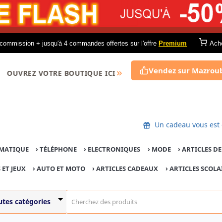
commission + jusqu'à 4 commandes offertes sur l'offre
Premium
Ach
Vendez sur Mazrou
OUVREZ VOTRE BOUTIQUE ICI
Un cadeau vous
MATIQUE
›
TÉLÉPHONE
›
ELECTRONIQUES
›
MODE
›
ARTICLES D
 ET JEUX
›
AUTO ET MOTO
› ARTICLES CADEAUX
›
ARTICLES SCOLA