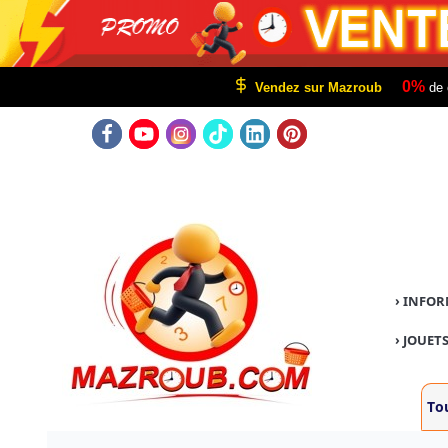
0%
Vendez sur Mazroub
de 
›
INFOR
›
JOUETS