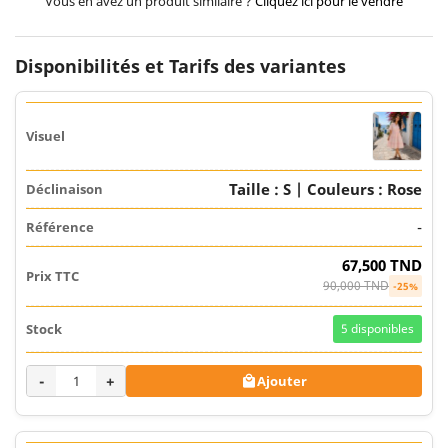
Vous en avez un produit similaire ?
Cliquez ici pour le vendre
Disponibilités et Tarifs des variantes
Taille : S | Couleurs : Rose
-
67,500 TND
90,000 TND
-25%
5
disponibles
-
+
Ajouter
