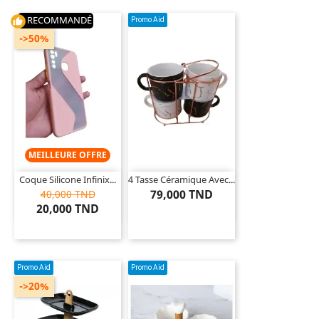
RECOMMANDÉ
Promo Aid
thumb_up
->50%
MEILLEURE OFFRE
Coque Silicone Infinix...
4 Tasse Céramique Avec...
79,000 TND
40,000 TND
20,000 TND
Promo Aid
Promo Aid
->20%