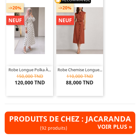
thumb_up
->20%
->20%
NEUF
NEUF
Robe Longue Polka À...
Robe Chemise Longue...
150,000 TND
110,000 TND
120,000 TND
88,000 TND
PRODUITS DE CHEZ : JACARANDA
VOIR PLUS »
(92 produits)