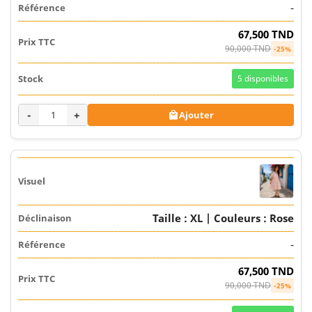
-
67,500 TND
90,000 TND
-25%
5
disponibles
-
+
Ajouter

Taille : XL | Couleurs : Rose
-
67,500 TND
90,000 TND
-25%