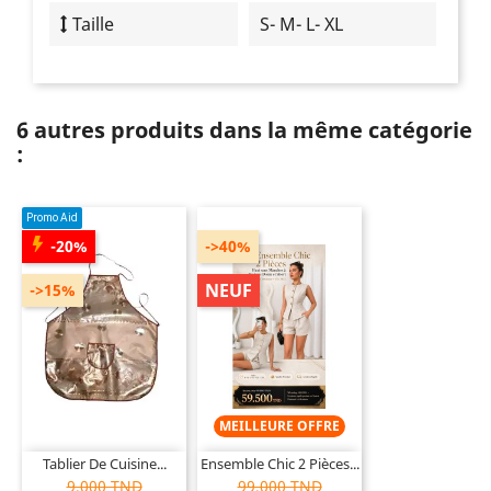
Taille
S- M- L- XL
6 autres produits dans la même catégorie
:
Promo Aid
-20%
->40%
NEUF
->15%
MEILLEURE OFFRE
Tablier De Cuisine...
Ensemble Chic 2 Pièces...
9,000 TND
99,000 TND