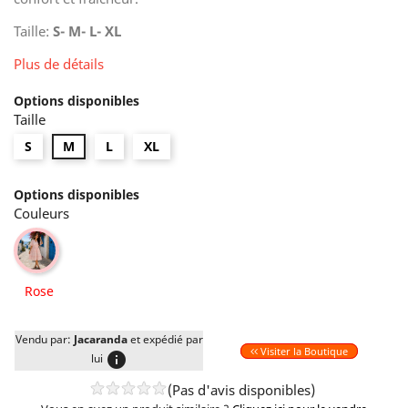
Taille:
S- M- L- XL
Plus de détails
Options disponibles
Taille
S
M
L
XL
Options disponibles
Couleurs
Rose
Rose
Vendu par:
Jacaranda
et expédié par
Visiter la Boutique
info
lui
(Pas d'avis disponibles)