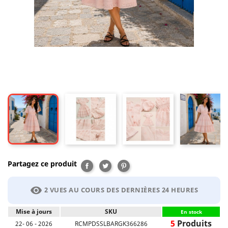
Partagez ce produit
Partager
Tweet
Pinterest
visibility
2 VUES AU COURS DES DERNIÈRES 24 HEURES
Mise à jours
SKU
En stock
5
Produits
22- 06 - 2026
RCMPDSSLBARGK366286