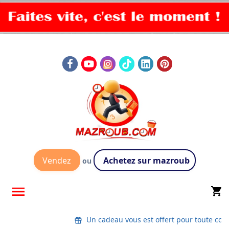
Vendez
Achetez sur mazroub
ou

shopping_cart
Un cadeau vous est offert pour toute co