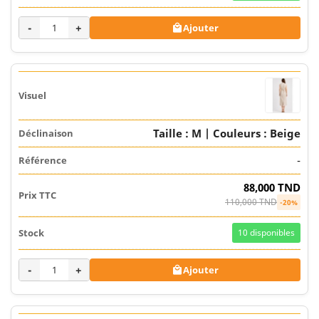
-
+
Ajouter

Taille : M | Couleurs : Beige
-
88,000 TND
110,000 TND
-20%
10
disponibles
-
+
Ajouter
