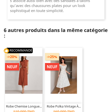
s'associe aussi bien avec des sandales à talons
qu'avec des chaussures plates pour un look
sophistiqué en toute simplicité.
6 autres produits dans la même catégorie
:
RECOMMANDÉ
thumb_up
->20%
->25%
NEUF
NEUF
Robe Chemise Longue...
Robe Polka Vintage À...
110,000 TND
160,000 TND