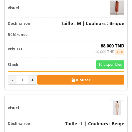
Taille : M | Couleurs : Brique
-
88,000 TND
110,000 TND
-20%
10
disponibles
-
+
Ajouter

Taille : L | Couleurs : Beige