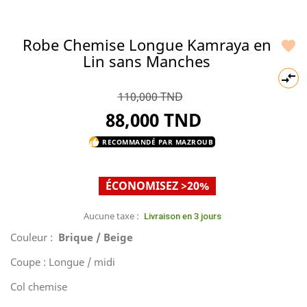
Robe Chemise Longue Kamraya en

Lin sans Manches

110,000 TND
88,000 TND
RECOMMANDÉ PAR MAZROUB
thumb_up
ÉCONOMISEZ >20%
Aucune taxe :
Livraison en 3 jours
Couleur :
Brique / Beige
Coupe : Longue / midi
Col chemise