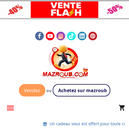
Vendez
Achetez sur mazroub
ou

shopping_cart
Un cadeau vous est offert pour toute co