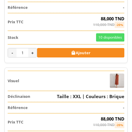
-
88,000 TND
110,000 TND
-20%
10
disponibles
-
+
Ajouter

Taille : XXL | Couleurs : Brique
-
88,000 TND
110,000 TND
-20%