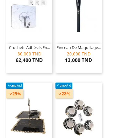
Crochets Adhésifs En...
Pinceau De Maquillage...
80,000 TND
20,000 TND
62,400 TND
13,000 TND
Promo Aid
Promo Aid
->29%
->28%