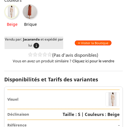
Couleurs
Brique
Beige
Beige
Brique
Vendu par:
Jacaranda
et expédié par
Visiter la Boutique
info
lui
(Pas d'avis disponibles)
Vous en avez un produit similaire ?
Cliquez ici pour le vendre
Disponibilités et Tarifs des variantes
Taille : S | Couleurs : Beige
-