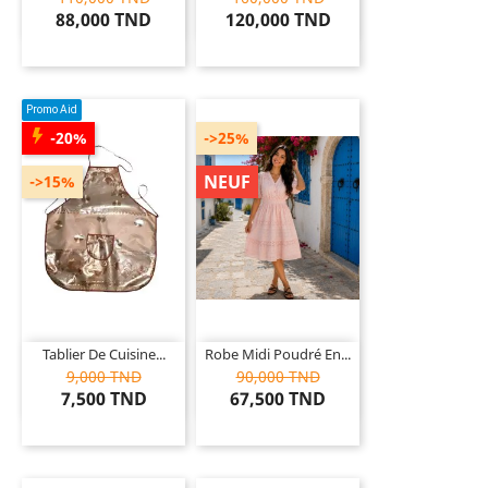
88,000 TND
120,000 TND
Promo Aid
-20%
->25%
NEUF
->15%
Tablier De Cuisine...
Robe Midi Poudré En...
9,000 TND
90,000 TND
7,500 TND
67,500 TND