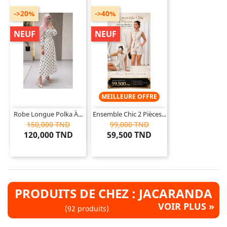
->20%
->40%
NEUF
NEUF
MEILLEURE OFFRE
Robe Longue Polka À...
Ensemble Chic 2 Pièces...
150,000 TND
99,000 TND
120,000 TND
59,500 TND
PRODUITS DE CHEZ : JACARANDA
VOIR PLUS »
(92 produits)