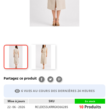
Partagez ce produit
Partager
Tweet
Pinterest
visibility
6 VUES AU COURS DES DERNIÈRES 24 HEURES
Mise à jours
SKU
En stock
10
Produits
22- 06 - 2026
RCLDESSLKRRGK366285