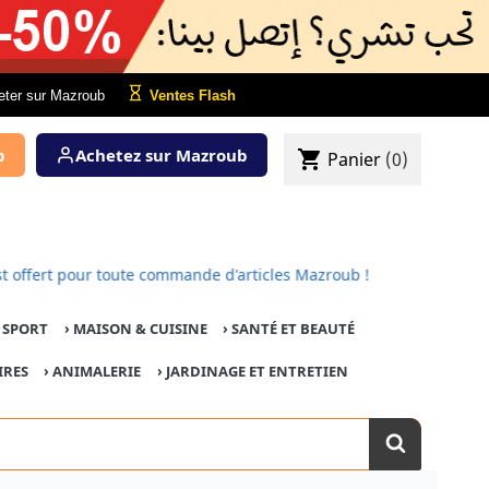
eter sur Mazroub
Ventes Flash
b
Achetez sur Mazroub
shopping_cart
Panier
(0)
s est offert pour toute commande d'articles Mazroub !
E SPORT
›
MAISON & CUISINE
›
SANTÉ ET BEAUTÉ
IRES
›
ANIMALERIE
›
JARDINAGE ET ENTRETIEN