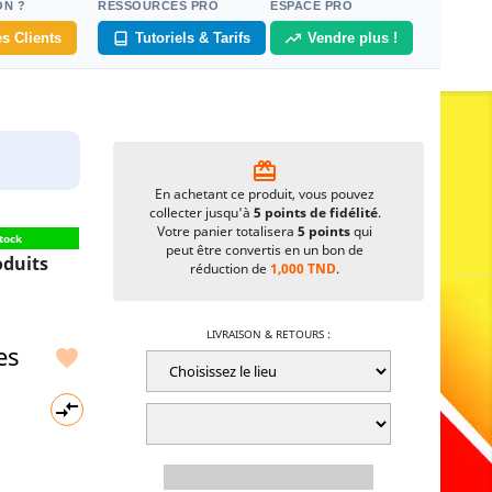
ON ?
RESSOURCES PRO
ESPACE PRO
s Clients
Tutoriels & Tarifs
Vendre plus !
card_giftcard
En achetant ce produit, vous pouvez
collecter jusqu'à
5
points de fidélité
.
Votre panier totalisera
5
points
qui
tock
peut être convertis en un bon de
duits
réduction de
1,000 TND
.
LIVRAISON & RETOURS :
es

