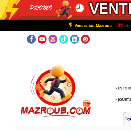
0%
Vendez sur Mazroub
de 
›
INFOR
›
JOUETS