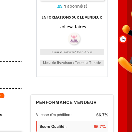
1
abonné(s)
group
INFORMATIONS SUR LE VENDEUR
zoliesaffaires
Lieu d'article:
Ben Aous
Lieu de livraison :
Toute la Tunisie
e
PERFORMANCE VENDEUR
Vitesse d'expédition :
66.7%
re
66.7%
Score Qualité :