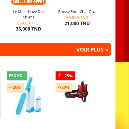
MEILLEURE OFFRE
Le Must-Have Des
Brosse Pour Chat Ou...
+3
10
articles restants
10
articles restants
Chiens
30,000 TND
let
Noir
Blanc
Beige
Gris
Rose
Bleu
Gris
Rose
65,000 TND
21,000 TND
35,000 TND
VOIR PLUS »
-25%
PROMO !
->26%
->20%
r
Gamme de produits : Brosse
Couleur : rouge bleu noir
Anti-Poils
vert militaire rouge léopard
Utilisable : ANIMAUX
Taille : M L ET XL
Utilisable : pour Chiens
Actifs