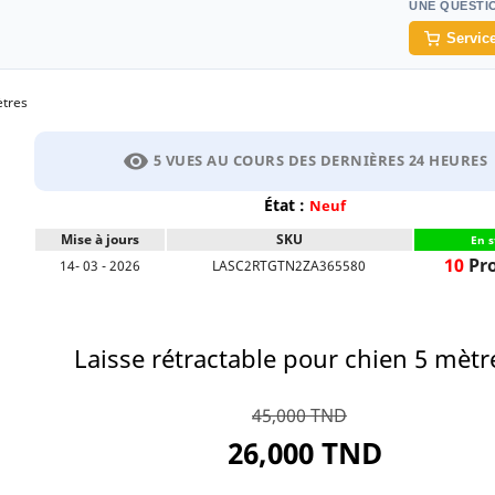
UNE QUESTI
Service
ètres
visibility
5 VUES AU COURS DES DERNIÈRES 24 HEURES
État :
Neuf
Mise à jours
SKU
En s
10
Pro
14- 03 - 2026
LASC2RTGTN2ZA365580
Laisse rétractable pour chien 5 mètr
45,000 TND
26,000 TND