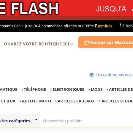
commission + jusqu'à 4 commandes offertes sur l'offre
Premium
Ach
Vendez sur Mazrou
OUVREZ VOTRE BOUTIQUE ICI
Un cadeau vou
MATIQUE
›
TÉLÉPHONE
›
ELECTRONIQUES
›
MODE
›
ARTICLES D
 ET JEUX
›
AUTO ET MOTO
› ARTICLES CADEAUX
›
ARTICLES SCOLA