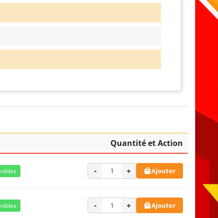
Quantité et Action
-
+
Ajouter
nibles

-
+
Ajouter
nibles
