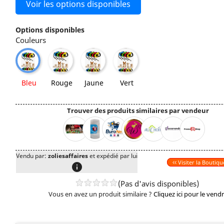
Voir les options disponibles
Options disponibles
Couleurs
Rouge
Jaune
Vert
Bleu
Bleu
Rouge
Jaune
Vert
Trouver des produits similaires par vendeur
Vendu par:
zoliesaffaires
et expédié par lui
Visiter la Boutiqu
info
(Pas d'avis disponibles)
Vous en avez un produit similaire ?
Cliquez ici pour le vend