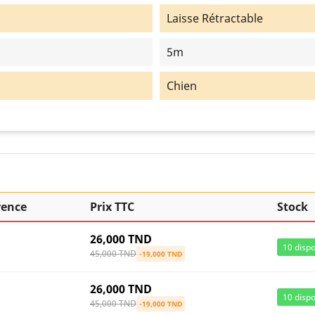
Laisse Rétractable
5m
Chien
rence
Prix TTC
Stock
26,000 TND
10
dispo
45,000 TND
-19,000 TND
26,000 TND
10
dispo
45,000 TND
-19,000 TND