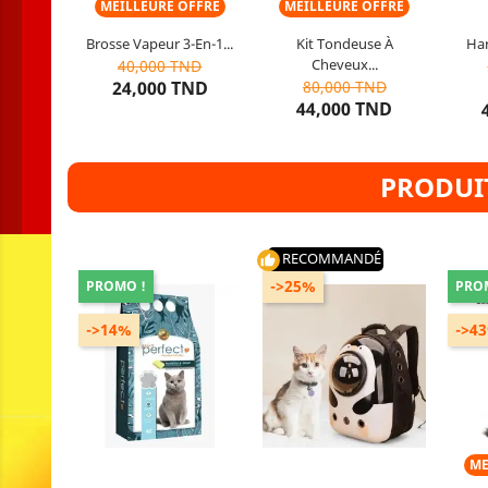
MEILLEURE OFFRE
MEILLEURE OFFRE
Brosse Vapeur 3-En-1...
Kit Tondeuse À
Har
10
articles restants
Rupture de stock
1
Cheveux...
40,000 TND
No
24,000 TND
80,000 TND
44,000 TND
PRODUIT
RECOMMANDÉ
thumb_up
->25%
PROMO !
PRO
->14%
->4
Propriété : 100 % Naturelle
Gamme de produits : Sac de
Gamme de produits : Litière
Transport chat
C
Capacité : 05 et 10 Litres
Utilisable : chats
Type
autone
de
ME