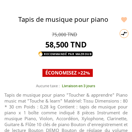
Tapis de musique pour piano


75,000 TND
58,500 TND
RECOMMANDÉ PAR MAZROUB
thumb_up
ÉCONOMISEZ >22%
Aucune taxe :
Livraison en 3 jours
Tapis de musique pour piano "Toucher & apprendre" Piano
music mat "Touche & learn" Matériel: Tissu Dimensions : 80
* 30 cm Poids : 0,28 kg Contient : tapis de musique pour
piano x 1 boîte comme indiqué 8 pièces Instrument de
musique Piano, Violon, Accordéon, Xylophone, Clarinette,
Guitare & Flûte 10 clés de piano Bouton d'enregistrement et
de lecture Bouton DEMO Bouton de réglage du volume