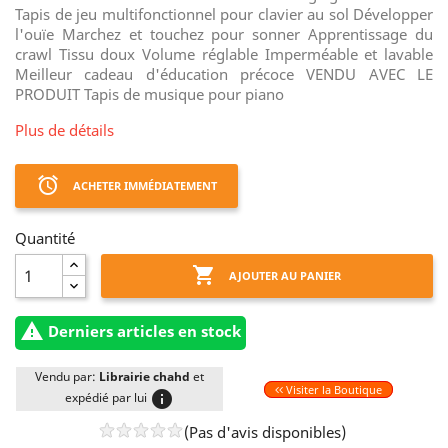
Tapis de jeu multifonctionnel pour clavier au sol Développer
l'ouïe Marchez et touchez pour sonner Apprentissage du
crawl Tissu doux Volume réglable Imperméable et lavable
Meilleur cadeau d'éducation précoce VENDU AVEC LE
PRODUIT Tapis de musique pour piano
Plus de détails
access_alarm
ACHETER IMMÉDIATEMENT
Quantité

AJOUTER AU PANIER

Derniers articles en stock
Vendu par:
Librairie chahd
et
Visiter la Boutique
info
expédié par lui
(Pas d'avis disponibles)