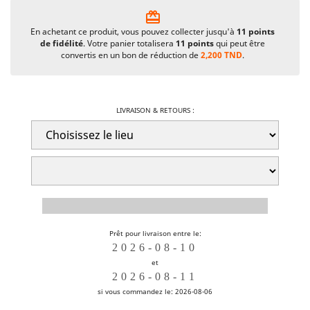
card_giftcard
En achetant ce produit, vous pouvez collecter jusqu'à
11
points
de fidélité
. Votre panier totalisera
11
points
qui peut être
convertis en un bon de réduction de
2,200 TND
.
LIVRAISON & RETOURS :
Prêt pour livraison entre le:
et
si vous commandez le: 2026-08-06