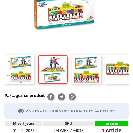
Partagez ce produit
Partager
Tweet
Pinterest
visibility
2 VUES AU COURS DES DERNIÈRES 24 HEURES
Mise à jours
SKU
En stock
1
Article
01- 11 - 2025
TADMPPTAA4038