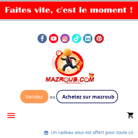
Vendez
Achetez sur mazroub
ou

shopping_cart
Un cadeau vous est offert pour toute co